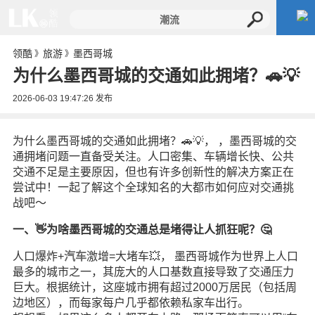
领酷
旅游
墨西哥城
》
》
为什么墨西哥城的交通如此拥堵？🚗💡
2026-06-03 19:47:26
发布
为什么墨西哥城的交通如此拥堵？🚗💡， ，墨西哥城的交
通拥堵问题一直备受关注。人口密集、车辆增长快、公共
交通不足是主要原因，但也有许多创新性的解决方案正在
尝试中！一起了解这个全球知名的大都市如何应对交通挑
战吧～
一、👋为啥墨西哥城的交通总是堵得让人抓狂呢？🤔
人口爆炸+
汽车
激增=大堵车💥， 墨西哥城作为世界上人口
最多的城市之一，其庞大的人口基数直接导致了交通压力
巨大。根据统计，这座城市拥有超过2000万居民（包括周
边地区），而每家每户几乎都依赖私家车出行。