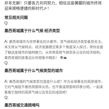
并非无解！只要各方共同努力，相信这座
美丽
的城市终将
迎来顺畅便捷的新时代🎉！
常见相关问题
Q:
墨西哥城属于什么气候 经济类型
A:
墨西哥城作为世界著名的大都市，其气候和经济类型备受关注。
本文将从气候特点、经济发展模式等多个角度深入探讨，带你全面
了解这座城市的独特魅力。从热带高原气候到多元化的经济结构，
墨西哥城的故事远比你想象中精彩！ 🌍💼
Q:
墨西哥城属于什么气候类型的城市
A:
墨西哥城的气候类型究竟是什么呢？作为全球著名的高原城市，
它的气候既不像热带那样炎热，也不像温带那样四季分明。一起来
看看它独特的高原气候以及背后的成因吧！
Q:
墨西哥城交通拥堵吗