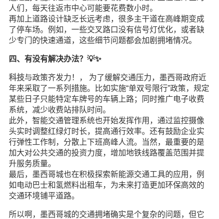
人们，每天往返市中心可能要花费数小时。
再加上道路设计缺乏长远考虑，很多主干道在高峰期变成
了停车场。例如，一些交叉路口没有信号灯优化，或者缺
少专门的快速通道，这些细节问题都会加剧拥堵情况。
四、有没有解决办法？💡✨
科技
与政策齐发力！， 为了缓解交通压力，墨西哥政府近
年来采取了一系列措施。比如实施“单双号限行”政策，规定
某些日子只能特定车牌号的车辆上路；同时推广电子收费
系统，减少收费站排队时间。
此外，智能交通管理系统也开始发挥作用，通过监控摄像
头实时调整红绿灯时长，提高通行效率。还有鼓励企业实
行弹性工作制，分散上下班高峰人流。当然，最重要的是
加大对公共交通的投资力度，增加地铁线路覆盖范围并提
升服务质量。
最后，墨西哥城也在积极探索新能源交通工具的应用，例
如电动巴士和氢燃料出租车，为未来打造更加环保高效的
交通环境铺平道路。
所以啊，墨西哥城的交通拥堵确实是个复杂的问题，但它