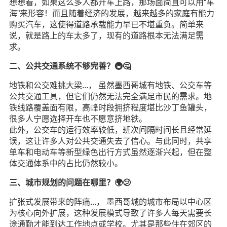
想想看，如果这么多人都开车上路，那场面简直可以用“车
海”来形容！而且随着经济的发展，越来越多的家庭有能力
购买汽车，这使得道路承载能力早已不堪重负。简单来
说，就是路上的车太多了，现有的道路根本无法满足需
求。
二、公共交通系统不够完善？🚇️🤔
地铁和公交难挑大梁...， 虽然墨西哥城有地铁、公交车等
公共交通工具，但它们仍然无法完全满足市民的需求。地
铁线路覆盖面有限，高峰时段拥挤程度堪比沙丁鱼罐头，
很多人宁愿选择开车也不愿意挤地铁。
此外，公交车的运行效率较低，班次间隔时间长且经常延
误，这让许多人对公共交通失去了信心。与此同时，共享
单车和电动车等新型绿色出行方式虽然逐渐兴起，但在整
体交通体系中的占比仍然较小。
三、城市规划的问题在哪里？🌍😕
扩张式发展带来的阵痛...， 墨西哥城的城市布局以中心区
为核心向外扩展，这种发展模式导致了许多人每天需要长
途通勤才能到达工作地点或学校。尤其是那些住在郊区的