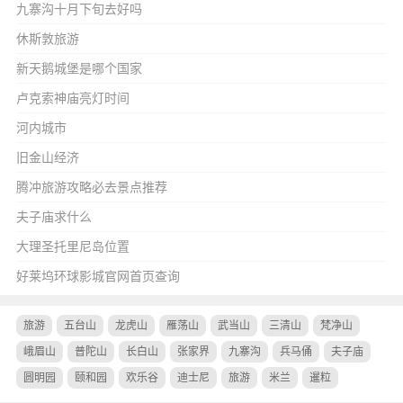
九寨沟十月下旬去好吗
休斯敦旅游
新天鹅城堡是哪个国家
卢克索神庙亮灯时间
河内城市
旧金山经济
腾冲旅游攻略必去景点推荐
夫子庙求什么
大理圣托里尼岛位置
好莱坞环球影城官网首页查询
旅游
五台山
龙虎山
雁荡山
武当山
三清山
梵净山
峨眉山
普陀山
长白山
张家界
九寨沟
兵马俑
夫子庙
圆明园
颐和园
欢乐谷
迪士尼
旅游
米兰
暹粒