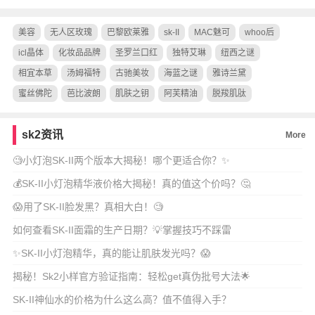
美容
无人区玫瑰
巴黎欧莱雅
sk-II
MAC魅可
whoo后
icl晶体
化妆品品牌
圣罗兰口红
独特艾琳
纽西之谜
相宜本草
汤姆福特
古驰美妆
海蓝之谜
雅诗兰黛
蜜丝佛陀
芭比波朗
肌肤之钥
阿芙精油
脱羧肌肽
sk2资讯
More
🧐小灯泡SK-II两个版本大揭秘！哪个更适合你？✨
💰SK-II小灯泡精华液价格大揭秘！真的值这个价吗？🤔
😱用了SK-II脸发黑？真相大白！🧐
如何查看SK-II面霜的生产日期？💡掌握技巧不踩雷
✨SK-II小灯泡精华，真的能让肌肤发光吗？😱
揭秘！Sk2小样官方验证指南：轻松get真伪批号大法🌟
SK-II神仙水的价格为什么这么高？值不值得入手？