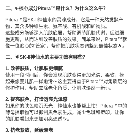
二、✨核心成分Pitera™是什么？为什么这么牛？
Pitera™是SK-II神仙水的灵魂成分，它是一种天然发酵产
物，富含多种维生素、氨基酸、有机酸和矿物质。
这些成分能够深入肌肤底层，帮助调节肌肤代谢，促进细
胞更新，从而达到改善肤质的效果。简单来说，Pitera™就
像一位贴心的“管家”，帮你把肌肤状态调整到最佳状态🌟。
三、🌟SK-II神仙水的主要功效有哪些？
1. 改善肤质，让肌肤更细腻
使用一段时间后，你会发现肌肤变得更加光滑、柔软，摸
起来像婴儿肌一样嫩滑～这主要得益于Pitera™对角质层的
修护作用，帮助去除老化角质，让肌肤焕然一新✨。
2. 提亮肤色，打造透亮光泽感
如果你的肤色暗沉无光，神仙水也能帮上忙！Pitera™中的
酵母提取物可以抑制黑色素生成，减少色斑和痘印，让你
的肌肤看起来更加明亮通透🌞。
3. 抗老紧致，延缓衰老