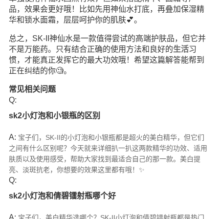
品，效果会更好哦！比如先用神仙水打底，再叠加保湿精
华和锁水面霜，层层呵护你的肌肤💕。
总之，SK-II神仙水是一款值得尝试的高端护肤品，但它并
不是万能药。只有结合正确的使用方法和良好的
生活
习
惯，才能真正发挥它的最大功效哦！希望这篇解答能帮到
正在纠结的你🧐。
常见相关问题
Q:
sk2小灯泡和小银瓶的区别
A:
宝子们，SK-II的小灯泡和小银瓶都是超火的美白精华，但它们
之间有什么区别呢？今天就来详细扒一扒这两款精华的功效、适用
肤质以及使用感受，帮助大家找到最适合自己的那一款。美白提
亮、淡斑抗老，你想要的效果这里都有哦！✨
Q:
sk2小灯泡和倩碧镭射瓶哪个好
A:
宝子们，美白精华选哪个？SK-II小灯泡和倩碧镭射瓶都是热门