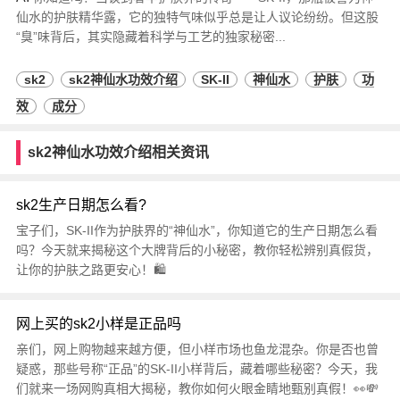
仙水的护肤精华露，它的独特气味似乎总是让人议论纷纷。但这股
“臭”味背后，其实隐藏着科学与工艺的独家秘密...
sk2
sk2神仙水功效介绍
SK-II
神仙水
护肤
功
效
成分
sk2神仙水功效介绍相关资讯
sk2生产日期怎么看?
宝子们，SK-II作为护肤界的“神仙水”，你知道它的生产日期怎么看
吗？今天就来揭秘这个大牌背后的小秘密，教你轻松辨别真假货，
让你的护肤之路更安心！🛍️
网上买的sk2小样是正品吗
亲们，网上购物越来越方便，但小样市场也鱼龙混杂。你是否也曾
疑惑，那些号称“正品”的SK-II小样背后，藏着哪些秘密？今天，我
们就来一场网购真相大揭秘，教你如何火眼金睛地甄别真假！👀💸