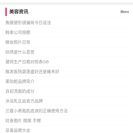
美容资讯
More
角膜塑形镜骗局今日说法
韩束公司规模
眼妆照片日常
纹绣是什么意思
黛珂生产日期对照表GB
植发医院碧莲盛好还是雍禾好
莱珀妮品牌简介
且初洗面奶成分
沐浴乳正品官方品牌
兰蔻小黑瓶肌底液的正确使用方法
纹身图片 图案 手臂
牙膏品牌大全