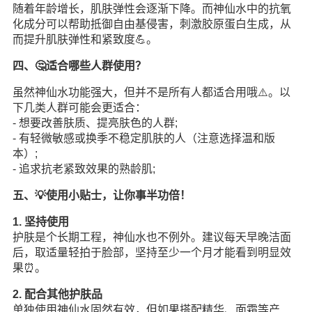
随着年龄增长，肌肤弹性会逐渐下降。而神仙水中的抗氧
化成分可以帮助抵御自由基侵害，刺激胶原蛋白生成，从
而提升肌肤弹性和紧致度💪。
四、🤔适合哪些人群使用？
虽然神仙水功能强大，但并不是所有人都适合用哦⚠️。以
下几类人群可能会更适合：
- 想要改善肤质、提亮肤色的人群;
- 有轻微敏感或换季不稳定肌肤的人（注意选择温和版
本）;
- 追求抗老紧致效果的熟龄肌;
五、💡使用小贴士，让你事半功倍！
1. 坚持使用
护肤是个长期工程，神仙水也不例外。建议每天早晚洁面
后，取适量轻拍于脸部，坚持至少一个月才能看到明显效
果⏰。
2. 配合其他护肤品
单独使用神仙水固然有效，但如果搭配精华、面霜等产