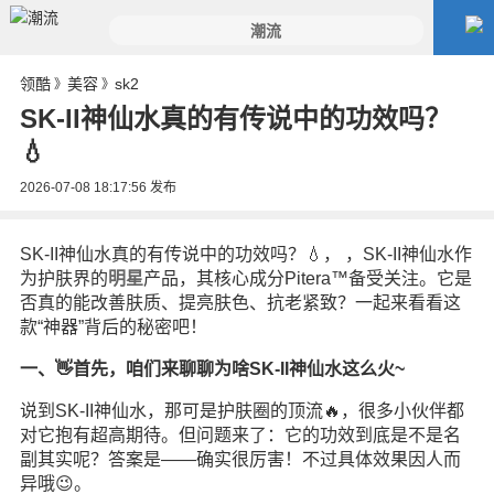
领酷
美容
sk2
》
》
SK-II神仙水真的有传说中的功效吗？
💧
2026-07-08 18:17:56
发布
SK-II神仙水真的有传说中的功效吗？💧， ，SK-II神仙水作
为护肤界的
明星
产品，其核心成分Pitera™备受关注。它是
否真的能改善肤质、提亮肤色、抗老紧致？一起来看看这
款“神器”背后的秘密吧！
一、👋首先，咱们来聊聊为啥SK-II神仙水这么火~
说到SK-II神仙水，那可是护肤圈的顶流🔥，很多小伙伴都
对它抱有超高期待。但问题来了：它的功效到底是不是名
副其实呢？答案是——确实很厉害！不过具体效果因人而
异哦😉。