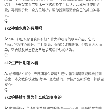
选手！今天就来深度对比一下这两款美白精华，从成分到使用感
受，再到性价比，全方位解析，帮你找到最适合自己的美白神器
✨。
Q:
sk2神仙水真的有用吗
A:
SK-II神仙水是否真的有效？作为护肤界的明星产品，它以
Pitera™为核心成分，主打提亮、保湿和改善肤质。但效果因人而
异，适合肌肤状态稳定且追求高端护肤的人群。
Q:
sk2生产日期怎么看
A:
想知道SK-II的生产日期怎么查吗？通过瓶底编码就能轻松找到
答案！本文教你快速解读SK-II瓶底编码，掌握产品新鲜度，护肤更
安心~
Q:
sk2护肤精华露为什么味道臭臭的
A:
你知道吗？当谈到奢华护肤界的传奇——SK-II，那瓶被誉为神