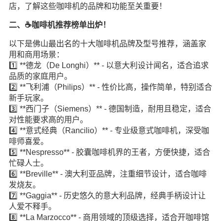
店，了解这些咖啡机的品牌和功能至关重要！
二、☕️咖啡机推荐榜单出炉！
以下是佛山最出名的十大咖啡机品牌及型号推荐，涵盖家
用和商用场景：
1️⃣ **德龙（De Longhi）** - 以意大利设计闻名，适合追求
品质的家庭用户。
2️⃣ **飞利浦（Philips）** - 性价比高，操作简单，特别适合
新手玩家。
3️⃣ **西门子（Siemens）** - 德国制造，耐用且稳定，适合
对性能要求高的用户。
4️⃣ **意式经典（Rancilio）** - 专业级意式咖啡机，深受咖
啡师喜爱。
5️⃣ **Nespresso** - 胶囊咖啡机界的王者，方便快捷，适合
忙碌人士。
6️⃣ **Breville** - 澳大利亚品牌，注重细节设计，适合咖啡
发烧友。
7️⃣ **Gaggia** - 历史悠久的意大利品牌，经典手柄设计让
人爱不释手。
8️⃣ **La Marzocco** - 商用领域的顶级选择，适合开咖啡馆