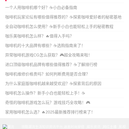
一个人用咖啡机哪个好？☕️小白必备指南
咖啡机玩家论坛有哪些值得推荐的？☕探索咖啡爱好者的秘密基地
全自动咖啡机怎么使用？☕新手小白也能轻松上手的秘密教程
咖乐美咖啡机怎么样？🔥值得入手吗？
咖啡机的十大品牌有哪些？☕️选购指南来了！
异常咖啡机游戏CG怎么获取？🎮超全攻略来啦！
进口顶级咖啡机品牌有哪些值得推荐？☕了解排行榜
咖啡机维修价格贵吗？如何判断费用是否合理？
为什么家庭版咖啡机越来越受欢迎？☕探索背后的原因
咖啡机怎么操作？新手小白也能轻松上手！☕
奇怪的咖啡机游戏怎么玩？游戏技巧全攻略！🎮
家用咖啡机怎么选？🔥2025最新推荐排行榜来了！
领酷潮流生活知识资讯平台,涵盖
时尚穿搭
,
娱乐资讯
,
网红主播
,
影视