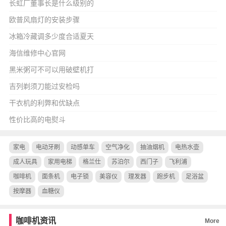
长虹厂董事长是什么级别的
欧普风扇灯的安装步骤
冰箱冷藏调多少度合适夏天
海信维修中心官网
黑米粥可不可以用破壁机打
吉列剃须刀能过安检吗
干衣机的利弊和优缺点
性价比高的电熨斗
家电
电动牙刷
动感单车
空气净化
抽油烟机
电热水壶
成人玩具
家用电梯
格兰仕
苏泊尔
西门子
飞利浦
咖啡机
面条机
电子锁
美容仪
理发器
跑步机
足浴盆
按摩器
血糖仪
咖啡机资讯
More