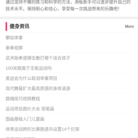
通过坚持不懈的练习和科学的方法，滑板新手可以逐步提升自己的
技术水平。保持耐心和信心，享受每一次挑战带来的乐趣吧！
健身资讯
More
攀岩体重
泰拳视屏
武术跆拳道搏击散打哪个适合孩子
100米跑属于无氧运动吗
奥运会为什么取消举重项目
现代舞最扩大最具质感的身体语源
跳绳技巧视频教程
运动项目图片大全 简笔画
国画基础入门儿童画
体育运动跨栏比赛跑道共设置14个拦架