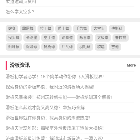
柔道运动员资料
怎么学太空步?
健身
霹雳舞
拉丁舞
爵士舞
手势舞
太空步
迪斯科
曳步舞
卡路里
空手道
跆拳道
咏春拳
太极拳
普拉提
俯卧撑
保龄球
橄榄球
乒乓球
羽毛球
歌唱
吉他
滑板资讯
More
滑板初学者必学！15个简单动作带你飞入滑板世界!
探索身边的滑板热浪：我附近的滑板场大揭秘!
滑板风暴来袭！郑州玩转新技能——滑板培训班全解析!
滑板怎么起跳才能又高又稳？😎技巧全解
滑板世界就在你身边：探索身边的潮流热店!
滑板天堂现雏形：揭秘室外滑板场施工造价大揭秘！
济南滑板新星训练营：解锁城市新玩法，一滑入迷!