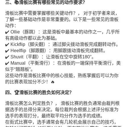
三、📚滑板比赛有哪些常见的动作要求？
滑板比赛中需要掌握哪些关键动作？， 对于初学者来说，
了解一些基础动作是非常重要的。以下是一些常见的滑板
动作：
✔️ Ollie（豚跳）：这是滑板中最基本的动作之一，几乎所
有高级动作都以此为基础。
✔️ Kickflip（脚尖翻）：通过脚尖拨动滑板完成翻转动作。
✔️ Heelflip（脚跟翻）：用脚跟拨动滑板完成翻转。
✔️ Shuvit（平翻）：让滑板在空中旋转180°。
✔️ Manual（平衡滑行）：在滑板的一端保持平衡滑行，类
似于“翘翘板”。
这些动作是滑板比赛中的核心技能，熟练掌握后可以为你
的比赛表现加分不少！🔥
四、🏆滑板比赛的胜负如何决定？
滑板比赛怎么判定胜负？， 滑板比赛的胜负通常由裁判根
据选手的总得分来决定。每位裁判会根据上述评分标准为
选手的表现打分，最终取平均分作为选手的成绩。
在街式比赛中，选手通常会有几轮机会展示自己的技巧，