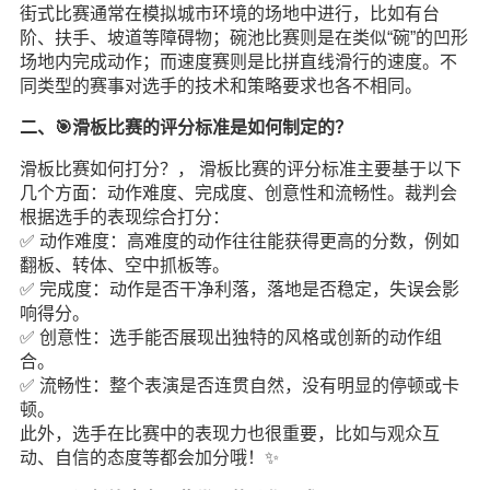
街式比赛通常在模拟城市环境的场地中进行，比如有台
阶、扶手、坡道等障碍物；碗池比赛则是在类似“碗”的凹形
场地内完成动作；而速度赛则是比拼直线滑行的速度。不
同类型的赛事对选手的技术和策略要求也各不相同。
二、🎯滑板比赛的评分标准是如何制定的？
滑板比赛如何打分？， 滑板比赛的评分标准主要基于以下
几个方面：动作难度、完成度、创意性和流畅性。裁判会
根据选手的表现综合打分：
✅ 动作难度：高难度的动作往往能获得更高的分数，例如
翻板、转体、空中抓板等。
✅ 完成度：动作是否干净利落，落地是否稳定，失误会影
响得分。
✅ 创意性：选手能否展现出独特的风格或创新的动作组
合。
✅ 流畅性：整个表演是否连贯自然，没有明显的停顿或卡
顿。
此外，选手在比赛中的表现力也很重要，比如与观众互
动、自信的态度等都会加分哦！✨