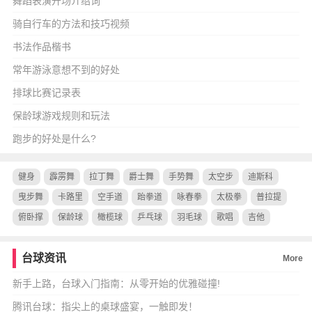
舞蹈表演开场介绍词
骑自行车的方法和技巧视频
书法作品楷书
常年游泳意想不到的好处
排球比赛记录表
保龄球游戏规则和玩法
跑步的好处是什么?
健身
霹雳舞
拉丁舞
爵士舞
手势舞
太空步
迪斯科
曳步舞
卡路里
空手道
跆拳道
咏春拳
太极拳
普拉提
俯卧撑
保龄球
橄榄球
乒乓球
羽毛球
歌唱
吉他
台球资讯
More
新手上路，台球入门指南：从零开始的优雅碰撞!
腾讯台球：指尖上的桌球盛宴，一触即发！