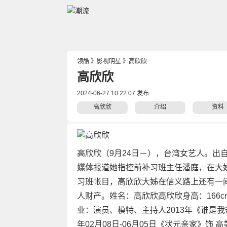
领酷
》
影视明星
》
高欣欣
高欣欣
2024-06-27 10:22:07 发布
高欣欣
介绍
资料
高欣欣（9月24日－），台湾女艺人。出
媒体
报道她指控前补习班主任潘庭，在大
习班帐目，高欣欣大姊在信义路上还有一
人财产。姓名：高欣欣高欣欣身高：166c
业：演员、模特、主持人2013年《谁是我爸
年02月08日-06月05日《状元亲家》饰 高美