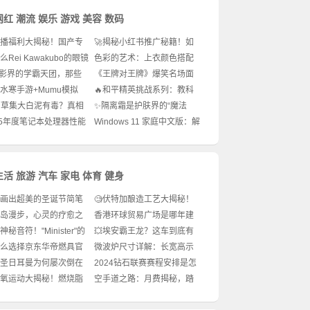
网红
潮流
娱乐
游戏
美容
数码
主播福利大揭秘！国产专
🚀揭秘小红书推广秘籍！如
区综合宝藏推荐👀
何让你的内容一夜爆红？🔥
么Rei Kawakubo的眼镜
色彩的艺术：上衣颜色搭配
特别？✨设计背后的故
的时尚秘籍
电影界的学霸天团，那些
《王牌对王牌》爆笑名场面
与演技并存的天才🌟
有哪些？🔥不容错过的经典
逆水寒手游+Mumu模拟
🔥和平精英挑战系列：教科
瞬间
绝绝子的神仙组合！手
书般的游戏攻略，拯救你的
佰草集大白泥有毒？真相
✨隔离霜是护肤界的“魔法
教你玩转江湖
游戏体验！
这样！🧐
盾”？你真的了解它的作用
25年度笔记本处理器性能
Windows 11 家庭中文版：解
吗？🧐
争霸赛，谁才是你的战
锁新世界，密钥大揭秘！
宠？
生活
旅游
汽车
家电
体育
健身
画出超美的圣诞节简笔
🧐伏特加酿造工艺大揭秘！
🎨附带颜色搭配技巧
你喝的每一口都藏着这些秘
青岛漫步，心灵的疗愈之
香港环球贸易广场是哪年建
密？
成的？ skyscraper迷必看！
神秘音符！"Minister"的
💥埃安霸王龙？这车到底有
发音指南🎵
多牛？😱
么选择京东华帝燃具官
微波炉尺寸详解：长宽高示
舰店购买燃气灶？🔥
意图揭示实用空间
圣日耳曼为何屡次倒在
2024钻石联赛赛程安排是怎
决赛？🔥
样的？📚比赛亮点有哪些？
无氧运动大揭秘！燃烧脂
空手道之路：月费揭秘，踏
秘密武器！🔥
上武道之旅！