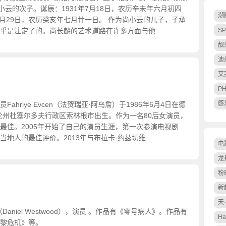
小云的次子。诞辰：1931年7月18日，农历辛未年六月初四
潮
年8月29日，农历癸亥年七月廿一日。 作为尚小云的儿子，子承
乎是注定了的。尚长麟的艺术道路在许多方面与他
SP
靓
迪
艾
PH
感
ahriye Evcen（法贺瑞亚·阿乌詹）于1986年6月4日在德
伦州杜塞尔多夫行政区索林根市出生。作为一名80后女演员，
最佳。2005年开始了自己的演员生涯，第一次参演电视剧
当地人的最佳评价。2013年与布拉卡·约兹切维
电
龙
粉
新
天
aniel Westwood），演员 。作品有《零号病人》。作品有
H
黎危机》等。