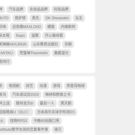
牌
汽车品牌
化妆品品牌
科技品牌
IUTO
夜驴骑
英氏
DK Sheepskin
弘生
莎绮
迈思路MAXLOAD
姗蔻
内维斯邦
朵女鞋
Nupo
温雅
开心猫母婴
芙琳娜AIVLINGN
山东教育出版社
京朝
ANTACi
梵蜜琳Thanmelin
魅爵蓝仕
恩同行
影
电视剧
综艺
动漫
游戏
笑星闯地球
泉沟
汽车调试员2020
梅林和野兽之书
碎之战
数码宝贝tri
最后一人
黑天鹅
超级路易U（DLC）
日本高尔夫球手检测DS
·火
怪物RPG3
今晚80后脱口秀
ardNuts/数学女孩的恋爱事件簿
锋刃