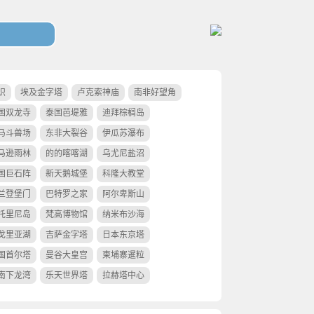
识
埃及金字塔
卢克索神庙
南非好望角
国双龙寺
泰国芭堤雅
迪拜棕榈岛
马斗兽场
东非大裂谷
伊瓜苏瀑布
马逊雨林
的的喀喀湖
乌尤尼盐沼
国巨石阵
新天鹅城堡
科隆大教堂
兰登堡门
巴特罗之家
阿尔卑斯山
托里尼岛
梵高博物馆
纳米布沙海
戈里亚湖
吉萨金字塔
日本东京塔
国首尔塔
曼谷大皇宫
柬埔寨暹粒
南下龙湾
乐天世界塔
拉赫塔中心