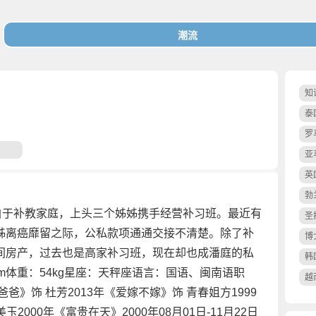
知
泰
罗
亚
英
勃
自于补教家庭，上头三个姊姊携手经营补习班。最近有
圣
姊离癌靡留之际，公私款项通通交接不清楚。除了补
博
间房产，过去也是高家补习班，现在却也成潘庭的私
韩
m体重：54kg星座：天秤座语言：国语、闽南语职
越
爸》饰 杜芳2013年《爱嫁不嫁》饰 青春姐方1999
玉2000年《富贵在天》2000年08月01日-11月22日