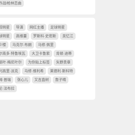
作战/枪林恋曲
视明星
导演
网红主播
足球明星
球明星
高维蔓
罗斯科·史密斯
吴忆江
少楼
马克尔·布朗
马修·佩里
尔南多·特鲁埃瓦
大卫卡鲁索
肯顿·迪蒂
丽叶·梅尼叶尔
为你贴上标签
矢野贵章
利高里·派克
马修·维利希
莱德利·斯科特
姆·普瑞
张心儿
又吉直树
詹子晴
伦·法布拉