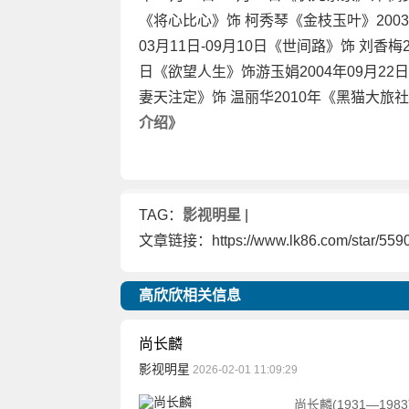
《将心比心》饰 柯秀琴《金枝玉叶》2003年
03月11日-09月10日《世间路》饰 刘香梅2
日《欲望人生》饰游玉娟2004年09月22日
妻天注定》饰 温丽华2010年《黑猫大旅社》
介绍》
TAG：
影视明星
|
文章链接：https://www.lk86.com/star/5590
高欣欣相关信息
尚长麟
影视明星
2026-02-01 11:09:29
尚长麟(1931—1