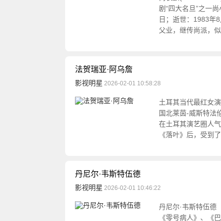
剧“四大名旦”之一尚
日；逝世：1983
父业，继传尚派，似
法贺瑞亚·阿乌詹
影视明星
2026-02-01 10:58:28
土耳其当代最红女演员F
国北莱茵-威斯特法
在土耳其演艺圈人气
《落叶》后，受到了
丹尼尔·韦斯特伍德
影视明星
2026-02-01 10:46:22
丹尼尔·韦斯特伍德（D
《零号病人》、《巴