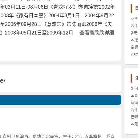
03月11日-08月06日《青龙好汉》饰 陈宝霞2002年
003年《家有日本妻》2004年3月1日—2004年9月22
🎉
至2006年09月28日《意难忘》饰陈丽卿2006年《夫
区一
为什
如此
2008年05月21日至2009年12月
查看高欣欣详细
🎬
事
智商
🔥
器，
😱
把手
竟是
20
王者
场新
5/
如何
画？
🌊
旅✨
解锁
正确
为什
方旗
巴黎
欧冠
🔥
肪的
983) 京剧旦角演员。原籍河北南宫，生于北京，汉军旗籍。系京