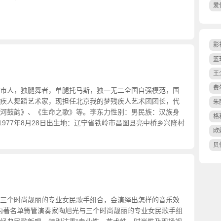
爱
影
篮
王
费
市人，独腿舞者，单腿托马斯，独一无二全国自强模范，国
疾人舞蹈艺术家，现担任北京我的梦残疾人艺术团团长，代
朱
河鼓韵》、《生命之歌》等。李东力性别：男民族：汉族身
格
1977年8月28日出生地：辽宁省铁岭市昌图县亮中桥乡兴隆村
欧
贝
三个时尚靓丽的专业女民歌手组合，会演绎出怎样的音乐效
由国内著名单簧管演奏家陶旭光与三个时尚靓丽的专业女民歌手组