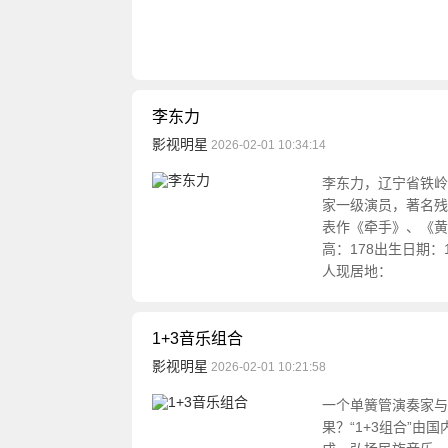
李东力
影视明星
2026-02-01 10:34:14
李东力，辽宁省铁岭
家一级演员，著名残
表作《牵手》、《黄
高：178出生日期：
人现居地：
1+3音乐组合
影视明星
2026-02-01 10:21:58
一个单簧管演奏家与
果？“1+3组合”