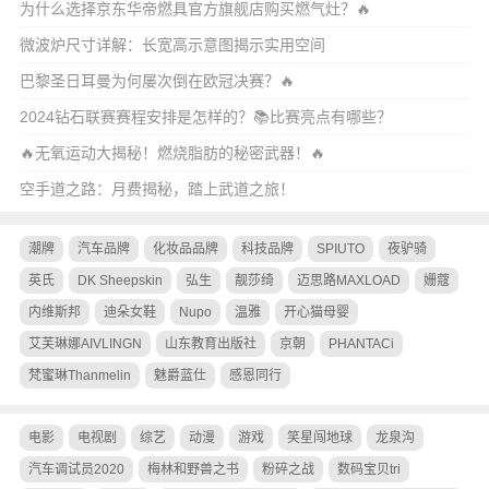
为什么选择京东华帝燃具官方旗舰店购买燃气灶？🔥
微波炉尺寸详解：长宽高示意图揭示实用空间
巴黎圣日耳曼为何屡次倒在欧冠决赛？🔥
2024钻石联赛赛程安排是怎样的？📚比赛亮点有哪些？
🔥无氧运动大揭秘！燃烧脂肪的秘密武器！🔥
空手道之路：月费揭秘，踏上武道之旅！
潮牌
汽车品牌
化妆品品牌
科技品牌
SPIUTO
夜驴骑
英氏
DK Sheepskin
弘生
靓莎绮
迈思路MAXLOAD
姗蔻
内维斯邦
迪朵女鞋
Nupo
温雅
开心猫母婴
艾芙琳娜AIVLINGN
山东教育出版社
京朝
PHANTACi
梵蜜琳Thanmelin
魅爵蓝仕
感恩同行
电影
电视剧
综艺
动漫
游戏
笑星闯地球
龙泉沟
汽车调试员2020
梅林和野兽之书
粉碎之战
数码宝贝tri