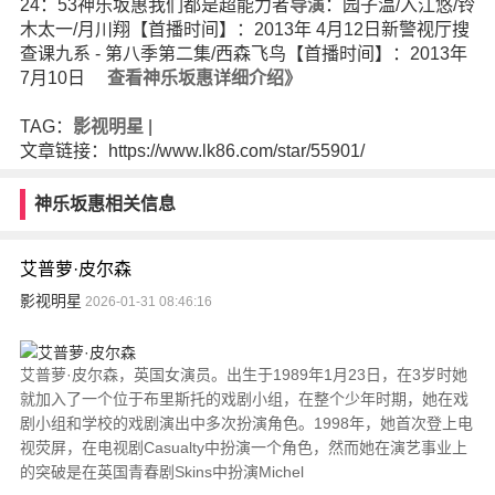
24：53神乐坂惠我们都是超能力者
导演
：园子温/入江悠/铃
木太一/月川翔【首播时间】：2013年 4月12日新警视厅搜
查课九系 - 第八季第二集/西森飞鸟【首播时间】：2013年
7月10日
查看神乐坂惠详细介绍》
TAG：
影视明星
|
文章链接：https://www.lk86.com/star/55901/
神乐坂惠相关信息
艾普萝·皮尔森
影视明星
2026-01-31 08:46:16
艾普萝·皮尔森，英国女演员。出生于1989年1月23日，在3岁时她
就加入了一个位于布里斯托的戏剧小组，在整个少年时期，她在戏
剧小组和学校的戏剧演出中多次扮演角色。1998年，她首次登上电
视荧屏，在电视剧Casualty中扮演一个角色，然而她在演艺事业上
的突破是在英国青春剧Skins中扮演Michel