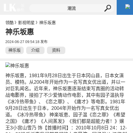
领酷
影视明星
神乐坂惠
》
》
神乐坂惠
2024-06-27 09:54:18 发布
神乐坂
介绍
资料
惠
神乐坂惠，1981年9月28日出生于日本冈山县，日本女演
员、模特。从2004年开始作为一名写真女优出道，并以一
对巨乳闻名。近年来，神乐坂惠逐渐结束写真圈的活动转
战
电影
界，接拍了不少爱情动作电影，其中有园子温执导
《冰冷热带鱼》、《恋之罪》、《庸才》等电影。1981年
9月28日出生于日本，2004年开始作为一名写真女优出
道。《冰冷热带鱼》 神楽坂恵、园子温《恋之罪》《希望
之国》《庸才》《人间蒸发》《我们都是超能力者！》嬢
王3小宫山雪乃 饰【首播时间】：2010年10月8日 24：12-