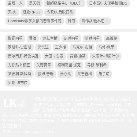
最后一人
黑天鹅
新超级路易U（DLC）
日本高尔夫球手检测DS
天·火
怪物RPG3
今晚80后脱口秀
HardNuts/数学女孩的恋爱事件簿
锋刃
爱作战/枪林恋曲
影视明星
导演
网红主播
足球明星
篮球明星
高维蔓
罗斯科·史密斯
吴忆江
王少楼
马克尔·布朗
马修·佩里
费尔南多·特鲁埃瓦
大卫卡鲁索
肯顿·迪蒂
朱丽叶·梅尼叶尔
为你贴上标签
矢野贵章
格利高里·派克
马修·维利希
莱德利·斯科特
欧姆·普瑞
张心儿
又吉直树
詹子晴
贝伦·法布拉
领酷潮流生活知识资讯平台,涵盖
时尚穿搭
,
娱乐资讯
,
网红主
播
,
影视大全
,
明星动态
,
手机数码
,
游戏玩家
,
体育新闻
,
汽车
品牌
,
美容化妆
等各类潮流生活知识信息平台，掌握潮流动
态，开启时尚生活之旅。 本站内容和图片均来自互联网,仅供读者参考,并不能作为
任何专业依据，请勿转载与分享，如有内容和图片有误请及时联系本站处理。
点
击联系我们
旅游
knowedge
encyclopedia