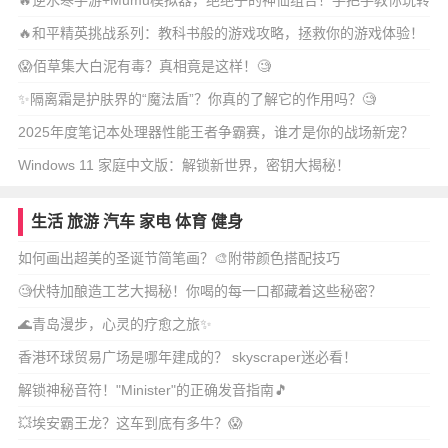
🔥逆水寒手游+Mumu模拟器，绝绝子的神仙组合！手把手教你玩转
江湖
🔥和平精英挑战系列：教科书般的游戏攻略，拯救你的游戏体验！
😱佰草集大白泥有毒？真相竟是这样！🧐
✨隔离霜是护肤界的“魔法盾”？你真的了解它的作用吗？🧐
2025年度笔记本处理器性能王者争霸赛，谁才是你的战场新宠？
Windows 11 家庭中文版：解锁新世界，密钥大揭秘！
生活
旅游
汽车
家电
体育
健身
如何画出超美的圣诞节简笔画？🎨附带颜色搭配技巧
🧐伏特加酿造工艺大揭秘！你喝的每一口都藏着这些秘密？
🌊青岛漫步，心灵的疗愈之旅✨
香港环球贸易广场是哪年建成的？ skyscraper迷必看！
解锁神秘音符！"Minister"的正确发音指南🎵
💥埃安霸王龙？这车到底有多牛？😱