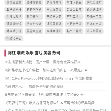
泰国芭堤雅
迪拜棕榈岛
罗马斗兽场
东非大裂谷
伊瓜苏瀑布
亚马逊雨林
的的喀喀湖
乌尤尼盐沼
英国巨石阵
新天鹅城堡
科隆大教堂
勃兰登堡门
巴特罗之家
阿尔卑斯山
圣托里尼岛
梵高博物馆
纳米布沙海
博戈里亚湖
吉萨金字塔
日本东京塔
韩国首尔塔
曼谷大皇宫
柬埔寨暹粒
越南下龙湾
乐天世界塔
拉赫塔中心
网红
潮流
娱乐
游戏
美容
数码
🎉主播福利大揭秘！国产专区一区综合宝藏推荐👀
🚀揭秘小红书推广秘籍！如何让你的内容一夜爆红？🔥
为什么Rei Kawakubo的眼镜如此特别？✨设计背后的故事
色彩的艺术：上衣颜色搭配的时尚秘籍
🎬电影界的学霸天团，那些智商与演技并存的天才🌟
《王牌对王牌》爆笑名场面有哪些？🔥不容错过的经典瞬间