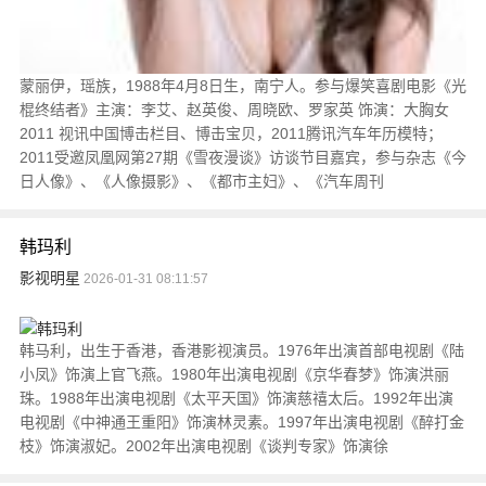
蒙丽伊，瑶族，1988年4月8日生，南宁人。参与爆笑喜剧电影《光
棍终结者》主演：李艾、赵英俊、周晓欧、罗家英 饰演：大胸女
2011 视讯中国博击栏目、博击宝贝，2011腾讯汽车年历模特；
2011受邀凤凰网第27期《雪夜漫谈》访谈节目嘉宾，参与杂志《今
日人像》、《人像摄影》、《都市主妇》、《汽车周刊
韩玛利
影视明星
2026-01-31 08:11:57
韩马利，出生于香港，香港影视演员。1976年出演首部电视剧《陆
小凤》饰演上官飞燕。1980年出演电视剧《京华春梦》饰演洪丽
珠。1988年出演电视剧《太平天国》饰演慈禧太后。1992年出演
电视剧《中神通王重阳》饰演林灵素。1997年出演电视剧《醉打金
枝》饰演淑妃。2002年出演电视剧《谈判专家》饰演徐