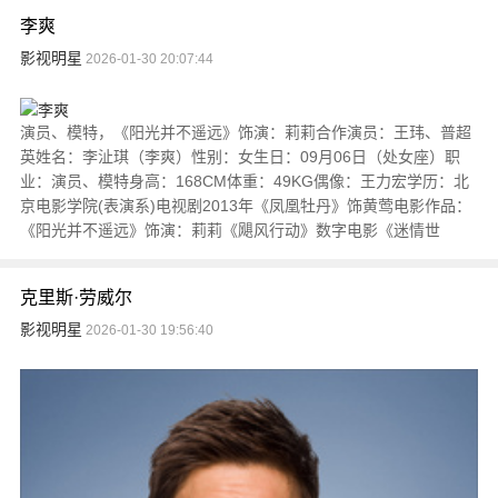
李爽
影视明星
2026-01-30 20:07:44
演员、模特，《阳光并不遥远》饰演：莉莉合作演员：王玮、普超
英姓名：李沚琪（李爽）性别：女生日：09月06日（处女座）职
业：演员、模特身高：168CM体重：49KG偶像：王力宏学历：北
京电影学院(表演系)电视剧2013年《凤凰牡丹》饰黄莺电影作品：
《阳光并不遥远》饰演：莉莉《飓风行动》数字电影《迷情世
克里斯·劳威尔
影视明星
2026-01-30 19:56:40