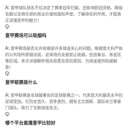
A:
意甲球队排名不仅决定了赛季冠军归属，还影响欧冠资格、降级
名额以及俱乐部的商业价值和国际声誉。了解排名的作用，才能真
正读懂意甲的魅力！
Q:
意甲赛场可以吸烟吗
A:
意甲赛场是否允许吸烟是许多球迷关心的问题。根据意大利严格
的公共场所禁烟法规，足球场内全面禁止吸烟，包括看台、休息区
等区域。本文详细解析相关政策及背后原因，为球迷提供权威解
答！
Q:
意甲联赛是什么
A:
意甲联赛是全球最著名的足球联赛之一，代表意大利最高水平的
足球竞技。它历史悠久、竞争激烈，拥有尤文图斯、国际米兰等豪
门球队，吸引了无数球迷关注。
Q:
哪个平台直播意甲比较好