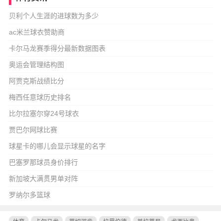
贝利个人生涯的进球数为多少
ac米兰球衣赞助商
卡尔马龙赛季得分最新数据图表
奥运会管理结构图
阿贾克斯战绩比分
梅西任意球历史排名
比尔拉塞尔穿24号球衣
贾巴尔网球比赛
球星卡的哪儿会显示球星的名字
巴塞罗那球员身价排行
新加坡大满贯男单对阵
罗纳尔多篮球