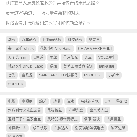
刘诗雯离大满贯还差多少？乒坛传奇的未竟之路💡
跆拳道VS柔道：一场力量与柔韧的对决!
舞蹈表演开场介绍词怎么写才能惊艳全场？✨
潮牌
汽车品牌
化妆品品牌
科技品牌
奥雪鸟
来旺兄弟lwbros
花娜小姐MissHana
CHIARA FERRAGNI
火车头Train
x原道
雨丝
星月阳光
贝立
VOLO犀牛
城野医生Dr.Ci：Labo
媚姬
美艺国际美容培训
lankastar
七秀
雪铁龙
SAINT ANGELO/报喜鸟
REQUEST
小护士
SUPERR
电影
电视剧
综艺
动漫
游戏
马成的喜悦
少年刑警SP2
刺客列传之龙血玄黄
黑猫维兹
守望先锋
出水美人鱼
圣诞王子：皇家宝宝
奥特曼/初代奥特曼
催眠·裁决
古典情圣
神探狄仁杰
忌日快乐
右脑达人
谢安琪呐喊演唱会
破碎边缘