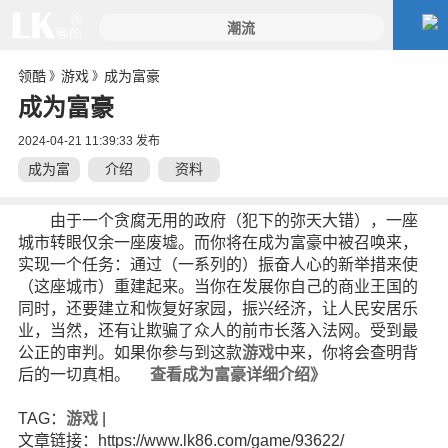
领酷
游戏
成为富豪
》
》
成为富豪
2024-04-21 11:39:33 发布
成为富
介绍
资料
豪
由于一个贪腐无用的政府（犯下的弥天大错），一座
城市转眼仅余一座废墟。而你将在成为富豪中被召唤来，
实现一个任务：通过（一系列的）振奋人心的新举措来使
（这座城市）重建起来。当你在发展你自己的商业王国的
同时，还要建立和恢复好家园，振兴经济，让人民安居乐
业，当然，还有让欺骗了众人的前市长落入法网。受到最
公正的审判。如果你参与到这款
游戏
中来，你将会查明背
后的一切真相。
查看成为富豪详细介绍》
TAG：
游戏
|
文章链接：https://www.lk86.com/game/93622/