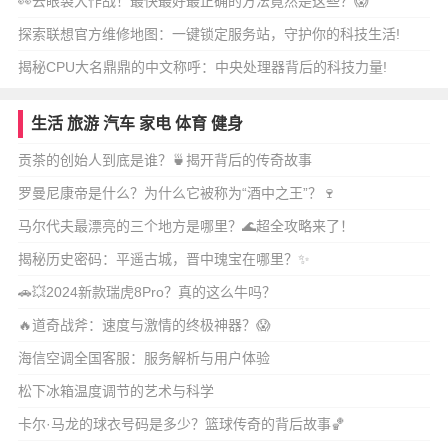
👀去眼袋大作战！最快最好最正确的方法竟然是这些？😱
探索联想官方维修地图：一键锁定服务站，守护你的科技生活!
揭秘CPU大名鼎鼎的中文称呼：中央处理器背后的科技力量!
生活
旅游
汽车
家电
体育
健身
贡茶的创始人到底是谁？🍵揭开背后的传奇故事
罗曼尼康帝是什么？为什么它被称为“酒中之王”？🍷
马尔代夫最漂亮的三个地方是哪里？🌊超全攻略来了！
揭秘历史密码：平遥古城，晋中瑰宝在哪里？✨
🚗💥2024新款瑞虎8Pro？真的这么牛吗？
🔥道奇战斧：速度与激情的终极神器？😱
海信空调全国客服：服务解析与用户体验
松下冰箱温度调节的艺术与科学
卡尔·马龙的球衣号码是多少？篮球传奇的背后故事🏀