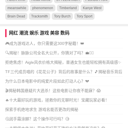
meanswhile
phenomenon
Timberland
Kanye West
Brain Dead
Tracksmith
Tory Burch
Tory Sport
网红
潮流
娱乐
游戏
美容
数码
🎮成为游戏达人，你只需要这300字秘籍！👑
🔍揭秘！脉脉公司全名大公开，你猜对了吗？💼🕵️‍♂️
拒绝焦虑！Aigle风衣价格大揭秘，普通女生也能轻松拥有高级感✨
TF三代成员唱的《花花公子》背后的故事是什么？🎵揭秘音乐背后
的情感与成长
为什么日本电影中的纯爱片段如此打动人心？💔
🎬揭秘韩国悬疑片大逃杀！这些电影让你夜不能寐？😱
🔥十大最好玩的游戏，拯救你的无聊时光！宝藏玩家必看！
探索手机绝地求生 游戏名能否更改的揭秘
🤔润手霜涂脚？这个操作可行吗？🧐