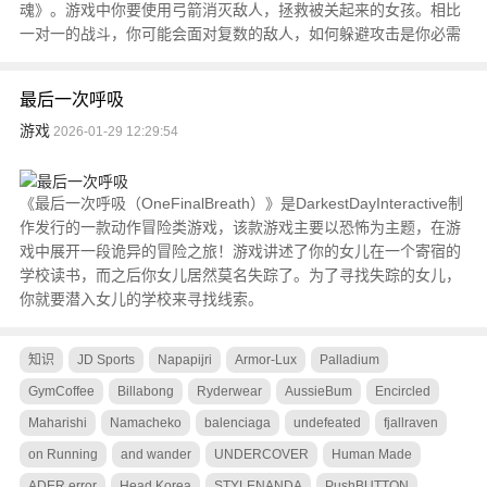
魂》。游戏中你要使用弓箭消灭敌人，拯救被关起来的女孩。相比
一对一的战斗，你可能会面对复数的敌人，如何躲避攻击是你必需
最后一次呼吸
游戏
2026-01-29 12:29:54
《最后一次呼吸（OneFinalBreath）》是DarkestDayInteractive制
作发行的一款动作冒险类游戏，该款游戏主要以恐怖为主题，在游
戏中展开一段诡异的冒险之旅！游戏讲述了你的女儿在一个寄宿的
学校读书，而之后你女儿居然莫名失踪了。为了寻找失踪的女儿，
你就要潜入女儿的学校来寻找线索。
知识
JD Sports
Napapijri
Armor-Lux
Palladium
GymCoffee
Billabong
Ryderwear
AussieBum
Encircled
Maharishi
Namacheko
balenciaga
undefeated
fjallraven
on Running
and wander
UNDERCOVER
Human Made
ADER error
Head Korea
STYLENANDA
PushBUTTON