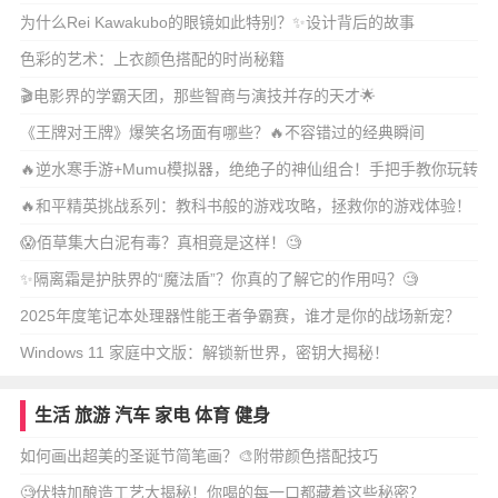
为什么Rei Kawakubo的眼镜如此特别？✨设计背后的故事
色彩的艺术：上衣颜色搭配的时尚秘籍
🎬电影界的学霸天团，那些智商与演技并存的天才🌟
《王牌对王牌》爆笑名场面有哪些？🔥不容错过的经典瞬间
🔥逆水寒手游+Mumu模拟器，绝绝子的神仙组合！手把手教你玩转
江湖
🔥和平精英挑战系列：教科书般的游戏攻略，拯救你的游戏体验！
😱佰草集大白泥有毒？真相竟是这样！🧐
✨隔离霜是护肤界的“魔法盾”？你真的了解它的作用吗？🧐
2025年度笔记本处理器性能王者争霸赛，谁才是你的战场新宠？
Windows 11 家庭中文版：解锁新世界，密钥大揭秘！
生活
旅游
汽车
家电
体育
健身
如何画出超美的圣诞节简笔画？🎨附带颜色搭配技巧
🧐伏特加酿造工艺大揭秘！你喝的每一口都藏着这些秘密？