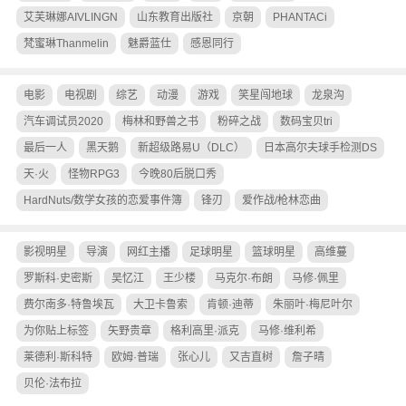
艾芙琳娜AIVLINGN
山东教育出版社
京朝
PHANTACi
梵蜜琳Thanmelin
魅爵蓝仕
感恩同行
电影
电视剧
综艺
动漫
游戏
笑星闯地球
龙泉沟
汽车调试员2020
梅林和野兽之书
粉碎之战
数码宝贝tri
最后一人
黑天鹅
新超级路易U（DLC）
日本高尔夫球手检测DS
天·火
怪物RPG3
今晚80后脱口秀
HardNuts/数学女孩的恋爱事件簿
锋刃
爱作战/枪林恋曲
影视明星
导演
网红主播
足球明星
篮球明星
高维蔓
罗斯科·史密斯
吴忆江
王少楼
马克尔·布朗
马修·佩里
费尔南多·特鲁埃瓦
大卫卡鲁索
肯顿·迪蒂
朱丽叶·梅尼叶尔
为你贴上标签
矢野贵章
格利高里·派克
马修·维利希
莱德利·斯科特
欧姆·普瑞
张心儿
又吉直树
詹子晴
贝伦·法布拉