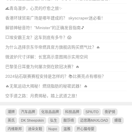
🌊青岛漫步，心灵的疗愈之旅✨
香港环球贸易广场是哪年建成的？ skyscraper迷必看！
解锁神秘音符！"Minister"的正确发音指南🎵
💥埃安霸王龙？这车到底有多牛？😱
为什么选择京东华帝燃具官方旗舰店购买燃气灶？🔥
微波炉尺寸详解：长宽高示意图揭示实用空间
巴黎圣日耳曼为何屡次倒在欧冠决赛？🔥
2024钻石联赛赛程安排是怎样的？📚比赛亮点有哪些？
🔥无氧运动大揭秘！燃烧脂肪的秘密武器！🔥
空手道之路：月费揭秘，踏上武道之旅！
潮牌
汽车品牌
化妆品品牌
科技品牌
SPIUTO
夜驴骑
英氏
DK Sheepskin
弘生
靓莎绮
迈思路MAXLOAD
姗蔻
内维斯邦
迪朵女鞋
Nupo
温雅
开心猫母婴