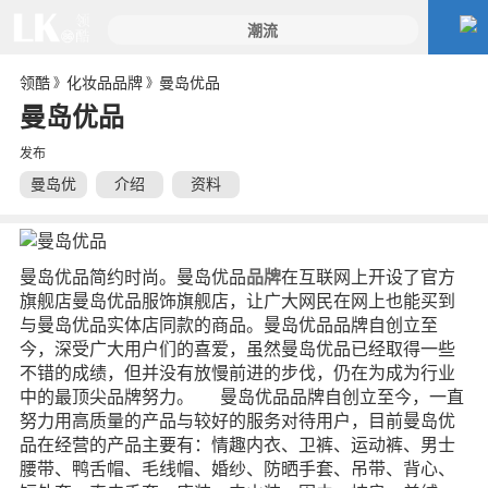
领酷
化妆品品牌
曼岛优品
》
》
曼岛优品
发布
曼岛优
介绍
资料
品
曼岛优品简约时尚。曼岛优品
品牌
在互联网上开设了官方
旗舰店曼岛优品服饰旗舰店，让广大网民在网上也能买到
与曼岛优品实体店同款的商品。曼岛优品品牌自创立至
今，深受广大用户们的喜爱，虽然曼岛优品已经取得一些
不错的成绩，但并没有放慢前进的步伐，仍在为成为行业
中的最顶尖品牌努力。 曼岛优品品牌自创立至今，一直
努力用高质量的产品与较好的服务对待用户，目前曼岛优
品在经营的产品主要有：情趣内衣、卫裤、运动裤、男士
腰带、鸭舌帽、毛线帽、婚纱、防晒手套、吊带、背心、