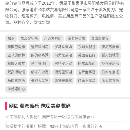
铭剪铭剪品牌成立于2012年，隶属于张家港市昊阳美发用具制造有
限公司。张家港市颐事达贸易有限公司是一家专注于美发剪刀、宠
物剪刀、理发剪刀、电推剪、美发用品等产品的生产及经销批发公
司。品种齐全、款式新颖
知识
埃及金字塔
卢克索神庙
南非好望角
泰国双龙寺
泰国芭堤雅
迪拜棕榈岛
罗马斗兽场
东非大裂谷
伊瓜苏瀑布
亚马逊雨林
的的喀喀湖
乌尤尼盐沼
英国巨石阵
新天鹅城堡
科隆大教堂
勃兰登堡门
巴特罗之家
阿尔卑斯山
圣托里尼岛
梵高博物馆
纳米布沙海
博戈里亚湖
吉萨金字塔
日本东京塔
韩国首尔塔
曼谷大皇宫
柬埔寨暹粒
越南下龙湾
乐天世界塔
拉赫塔中心
网红
潮流
娱乐
游戏
美容
数码
🎉主播福利大揭秘！国产专区一区综合宝藏推荐👀
🚀揭秘小红书推广秘籍！如何让你的内容一夜爆红？🔥