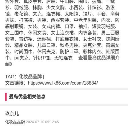
短外套、真皮手套、唐装、中山装、围巾、披肩、羊绒
衫、羽绒服、抹胸、少女文胸、小西装、针织衫、游泳
镜、老花镜、夹克、连衣裙、太阳镜、镜片、手套、商务
男袜、打底裤、男装、西服套装、中老年男装、内衣、防
辐射眼镜、女装、女式内裤、口罩、袖扣、短款羽绒服、
女士围巾、休闲女装、女士连衣裙、内衣套装、男士西服
套装、雪纺裙、迷你裙、打底连衣裙、女士衬衣、抹胸婚
纱、精品女装、儿童口罩、秋冬男装、夹克外套、高端女
装、时尚围巾、休闲夹克、防护口罩、彩棉内衣、韩版围
巾、pu夹克、针织T恤、无袖连衣
查看曼岛优品详细介
绍》
TAG：
化妆品品牌
|
文章链接：https://www.lk86.com/cosm/18884/
曼岛优品相关信息
玖奈儿
化妆品品牌
2024-07-10 09:12:45