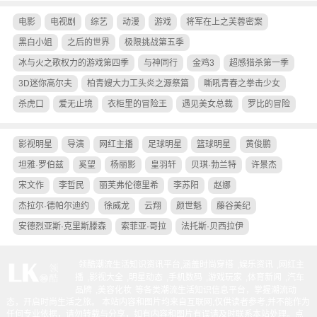
电影
电视剧
综艺
动漫
游戏
将军在上之芙蓉密案
黑白小姐
之后的世界
极限挑战第五季
冰与火之歌权力的游戏第四季
与神同行
金鸡3
超感猎杀第一季
3D迷你高尔夫
柏青嫂大力工头炎之源祭篇
嘶吼青春之拳击少女
杀虎口
爱无止境
衣柜里的冒险王
遇见美女总裁
罗比的冒险
影视明星
导演
网红主播
足球明星
篮球明星
黄俊鹏
坦雅·罗伯兹
奚望
杨丽影
皇羽轩
贝琪·勃兰特
许景杰
宋文作
李哲民
丽芙弗伦德里希
李苏阳
赵娜
杰拉尔·德帕尔迪约
徐威龙
云翔
颜世魁
藤谷美纪
安德烈亚斯·克里斯滕森
索菲亚·哥拉
法托斯·贝西拉伊
领酷潮流生活知识资讯平台,涵盖
时尚穿搭
,
娱乐资讯
,
网红主
播
,
影视大全
,
明星动态
,
手机数码
,
游戏玩家
,
体育新闻
,
汽车
品牌
,
美容化妆
等各类潮流生活知识信息平台，掌握潮流动
态，开启时尚生活之旅。 本站内容和图片均来自互联网,仅供读者参考,并不能作为
任何专业依据，请勿转载与分享，如有内容和图片有误请及时联系本站处理。
点