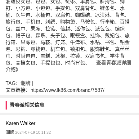
油蜡皮女包、包包、女包、链条、单肩包、斜挎包、铆
钉、小方包、小包包、手提包、双肩背包、链条包、水
桶、医生包、水桶包、双肩包、蝴蝶结、冰淇淋、背包、
旅行包、手机包、刺绣、购物袋、马鞍包、行李箱、百搭
包、丝巾、果冻、拉链、信封、迷你包、派包包、编织
包、帽子包、森系、夹子包、眼镜盒、挂饰、戴妃包、旅
行箱、果冻包、马鞍、灯笼、牛津布、水钻、书包、铂金
包、彩钻、零钱包、机车包、锁扣包、服饰鞋包、真丝丝
巾、时尚包包、雪糕、冰棍、拉锁、双肩书包、学生背
包、高档女包、手提包包、时尚背包、
查看青春派详细
介绍》
TAG：
潮牌
|
文章链接：https://www.lk86.com/brand/7587/
青春派相关信息
Karen Walker
潮牌
2024-07-19 10:11:32