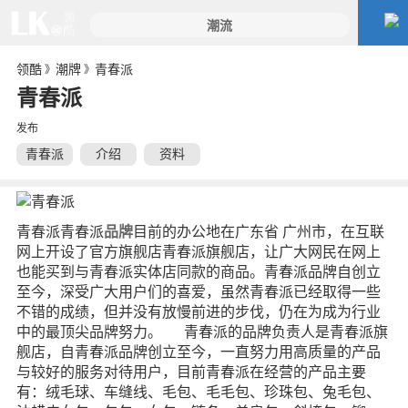
领酷
潮牌
青春派
》
》
青春派
发布
青春派
介绍
资料
青春派青春派
品牌
目前的办公地在广东省 广州市，在互联
网上开设了官方旗舰店青春派旗舰店，让广大网民在网上
也能买到与青春派实体店同款的商品。青春派品牌自创立
至今，深受广大用户们的喜爱，虽然青春派已经取得一些
不错的成绩，但并没有放慢前进的步伐，仍在为成为行业
中的最顶尖品牌努力。 青春派的品牌负责人是青春派旗
舰店，自青春派品牌创立至今，一直努力用高质量的产品
与较好的服务对待用户，目前青春派在经营的产品主要
有：绒毛球、车缝线、毛包、毛毛包、珍珠包、兔毛包、