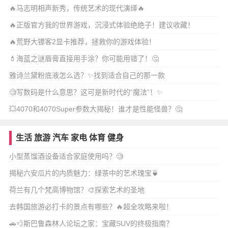
🔥马志明相声新秀，传统艺术的现代演绎🔥
🔥正版官方我的世界游戏，沉浸式体验绝绝子！建议收藏！
🔥荒野大镖客2显卡推荐，拯救你的游戏体验！
💄海蓝之谜唇膏直接用手涂？你可能用错了！🤔
雅诗兰黛粉底液怎么选？✨找到适合自己的那一款
🧐写数码是什么意思？这可是新时代的“魔法”！✨
💥4070和4070Super参数大揭秘！谁才是性能怪兽？🤔
生活
旅游
汽车
家电
体育
健身
小型蒸馏酒设备适合家庭使用吗？🧐
揭秘六安瓜片的内质魅力：绿茶中的艺术瑰宝🍵
荷兰有几个梵高博物馆？🎨探索艺术的圣地
去韩国旅游必打卡的景点有哪些？🔥超全攻略来啦！
🚗💨斯巴鲁森林人论坛之家：宝藏SUV的终极指南？