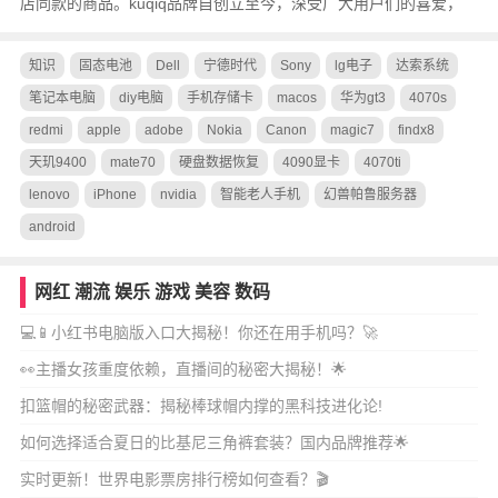
店同款的商品。kuqiq品牌自创立至今，深受广大用户们的喜爱，
知识
固态电池
Dell
宁德时代
Sony
lg电子
达索系统
笔记本电脑
diy电脑
手机存储卡
macos
华为gt3
4070s
redmi
apple
adobe
Nokia
Canon
magic7
findx8
天玑9400
mate70
硬盘数据恢复
4090显卡
4070ti
lenovo
iPhone
nvidia
智能老人手机
幻兽帕鲁服务器
android
网红
潮流
娱乐
游戏
美容
数码
💻📱小红书电脑版入口大揭秘！你还在用手机吗？🚀
👀主播女孩重度依赖，直播间的秘密大揭秘！🌟
扣篮帽的秘密武器：揭秘棒球帽内撑的黑科技进化论!
如何选择适合夏日的比基尼三角裤套装？国内品牌推荐🌟
实时更新！世界电影票房排行榜如何查看？🎬