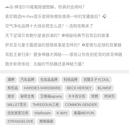
🚗😱 绅宝D70尾箱按键图解，你真的会用吗？
索尼精选Hi-Res音乐官网有哪些值得一听的宝藏曲目？🎧
空气净化品牌十大排名榜怎么选？✨选购攻略来了
天下足球贝肯鲍尔是谁扮演的？⚽揭秘经典节目背后的故事
萨尼亚与妻子露德温的感情故事是怎样的？⚽️爱情与足球的双重魅
力
背肌王者归来！健身神器大揭秘——那些让你告别驼背的练背神器
跑步新奇体验：左脑的节拍器还是神秘力量？
潮牌
汽车品牌
化妆品品牌
科技品牌
衣酷王子YCOOL
和优品
HARDIES HARDWARE
BECK HERSEY
BLAMSF
银京
秘密主角
艾格瑞agraria
卡卡百分百
哈野
珂米莎
MILLET觅乐
THREEGUN三枪
COMMON GENDER
优彤居家日用
VitaRealm
K-WAY
美蕴MEIYUN
STRANGELOVE
图图画画